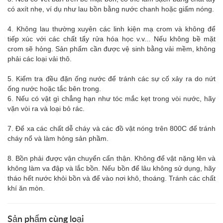
có axít nhẹ, ví dụ như lau bồn bằng nước chanh hoặc giấm nóng.
4. Không lau thường xuyên các linh kiện mạ crom và không để
tiếp xúc với các chất tẩy rửa hóa học v.v... Nếu không bề mặt
crom sẽ hỏng. Sản phẩm cần được vệ sinh bằng vải mềm, không
phải các loại vải thô.
5. Kiểm tra đều đặn ống nước để tránh các sự cố xảy ra do nứt
ống nước hoặc tắc bên trong.
6. Nếu có vật gì chẳng hạn như tóc mắc kẹt trong vòi nước, hãy
vặn vòi ra và loại bỏ rác.
7. Để xa các chất dễ cháy và các đồ vật nóng trên 800C để tránh
cháy nổ và làm hỏng sản phầm.
8. Bồn phải được vận chuyển cẩn thận. Không để vật nặng lên và
không làm va đập và lắc bồn. Nếu bồn để lâu không sử dụng, hãy
tháo hết nước khỏi bồn và để vào nơi khô, thoáng. Tránh các chất
khí ăn mòn.
Sản phẩm cùng loại