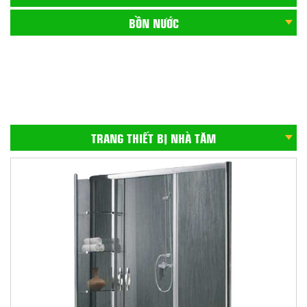
BỒN NƯỚC
CHẬU CHÉN INOX
GẠCH ỐP CẦU THANG
BỒN CẦU
TRANG THIẾT BỊ NHÀ TĂM