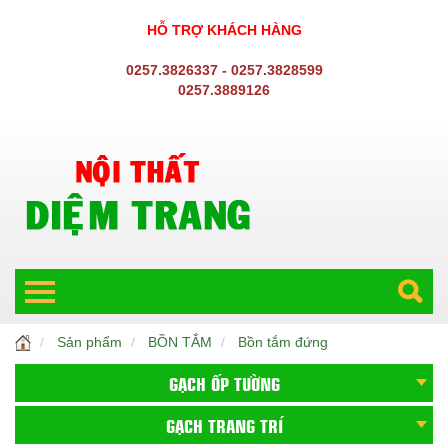
HỖ TRỢ KHÁCH HÀNG
0257.3826337 - 0257.3828599
0257.3889126
Sản phẩm
BỒN TẮM
Bồn tắm đứng
GẠCH ỐP TƯỜNG
GẠCH TRANG TRÍ