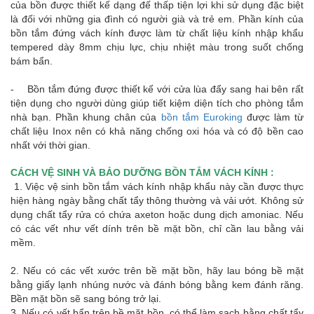
của bồn được thiết kế dạng đế thấp tiện lợi khi sử dụng đặc biệt
là đối với những gia đình có người già và trẻ em. Phần kính của
bồn tắm đứng vách kính được làm từ chất liệu kính nhập khẩu
tempered dày 8mm chịu lực, chịu nhiệt màu trong suốt chống
bám bẩn.
- Bồn tắm đứng được thiết kế với cửa lùa đẩy sang hai bên rất
tiện dụng cho người dùng giúp tiết kiệm diện tích cho phòng tắm
nhà bạn. Phần khung chân của
bồn tắm Euroking
được làm từ
chất liệu Inox nên có khả năng chống oxi hóa và có độ bền cao
nhất với thời gian.
CÁCH VỆ SINH VÀ BẢO DƯỠNG BỒN TẮM VÁCH KÍNH :
1. Việc vệ sinh bồn tắm vách kính nhập khẩu này cần được thực
hiện hàng ngày bằng chất tẩy thông thường và vải ướt. Không sử
dụng chất tẩy rửa có chứa axeton hoặc dung dịch amoniac. Nếu
có các vết như vết dính trên bề mặt bồn, chỉ cần lau bằng vải
mềm.
2. Nếu có các vết xước trên bề mặt bồn, hãy lau bóng bề mặt
bằng giấy lạnh nhúng nước và đánh bóng bằng kem đánh răng.
Bền mặt bồn sẽ sang bóng trở lại.
3. Nếu có vết bẩn trên bề mặt bồn, có thể làm sạch bằng chất tẩy