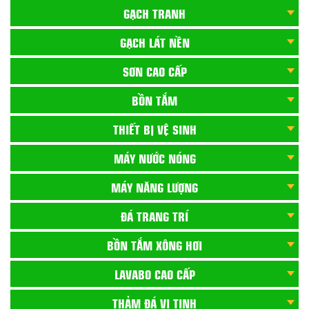
GẠCH TRANH
GẠCH LÁT NỀN
SƠN CAO CẤP
BỒN TẮM
THIẾT BỊ VỆ SINH
MÁY NƯỚC NÓNG
MÁY NĂNG LƯỢNG
ĐÁ TRANG TRÍ
BỒN TẮM XÔNG HƠI
LAVABO CAO CẤP
THẢM ĐÁ VI TINH