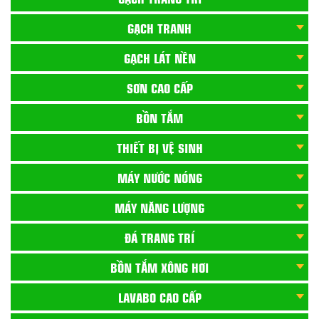
GẠCH TRANH
GẠCH LÁT NỀN
SƠN CAO CẤP
BỒN TẮM
THIẾT BỊ VỆ SINH
MÁY NƯỚC NÓNG
MÁY NĂNG LƯỢNG
ĐÁ TRANG TRÍ
BỒN TẮM XÔNG HƠI
LAVABO CAO CẤP