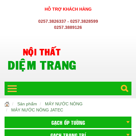
HỖ TRỢ KHÁCH HÀNG
0257.3826337 - 0257.3828599
0257.3889126
Sản phẩm
MÁY NƯỚC NÓNG
MÁY NƯỚC NÓNG JATEC
GẠCH ỐP TƯỜNG
GẠCH TRANG TRÍ