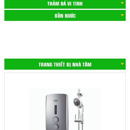
THẢM ĐÁ VI TINH
BỒN NƯỚC
CHẬU CHÉN INOX
GẠCH ỐP CẦU THANG
BỒN CẦU
TRANG THIẾT BỊ NHÀ TĂM