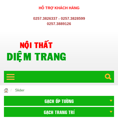
HỖ TRỢ KHÁCH HÀNG
0257.3826337 - 0257.3828599
0257.3889126
Slider
GẠCH ỐP TƯỜNG
GẠCH TRANG TRÍ