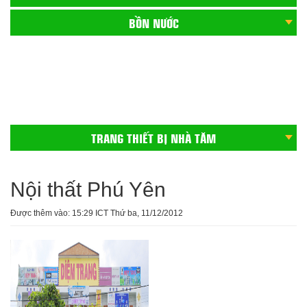
BỒN NƯỚC
CHẬU CHÉN INOX
GẠCH ỐP CẦU THANG
BỒN CẦU
TRANG THIẾT BỊ NHÀ TĂM
Nội thất Phú Yên
Được thêm vào: 15:29 ICT Thứ ba, 11/12/2012