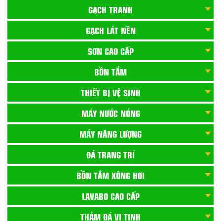
GẠCH TRANH
GẠCH LÁT NỀN
SƠN CAO CẤP
BỒN TẮM
THIẾT BỊ VỆ SINH
MÁY NƯỚC NÓNG
MÁY NĂNG LƯỢNG
ĐÁ TRANG TRÍ
BỒN TẮM XÔNG HƠI
LAVABO CAO CẤP
THẢM ĐÁ VI TINH