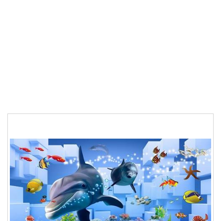
testt
BỒN NƯỚC
Bồn nước loại 1
CHẬU CHÉN INOX
GẠCH ỐP CẦU THANG
BỒN CẦU
TRANG THIẾT BỊ NHÀ TĂM
TRANG THIẾT BỊ NHÀ TẮM