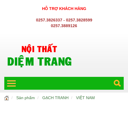
HỖ TRỢ KHÁCH HÀNG
0257.3826337 - 0257.3828599
0257.3889126
Sản phẩm
GẠCH TRANH
VIỆT NAM
GẠCH ỐP TƯỜNG
Gạch ốp 25x40
GẠCH TRANG TRÍ