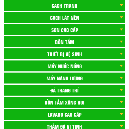
GẠCH TRANH
GẠCH LÁT NỀN
SƠN CAO CẤP
BỒN TẮM
THIẾT BỊ VỆ SINH
MÁY NƯỚC NÓNG
MÁY NĂNG LƯỢNG
ĐÁ TRANG TRÍ
BỒN TẮM XÔNG HƠI
LAVABO CAO CẤP
THẢM ĐÁ VI TINH