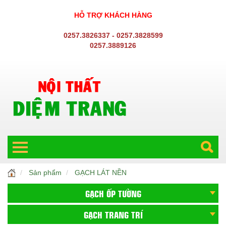
HỖ TRỢ KHÁCH HÀNG
0257.3826337 - 0257.3828599
0257.3889126
Sản phẩm
GẠCH LÁT NỀN
GẠCH ỐP TƯỜNG
GẠCH TRANG TRÍ