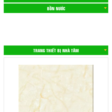
BỒN NƯỚC
CHẬU CHÉN INOX
GẠCH ỐP CẦU THANG
BỒN CẦU
TRANG THIẾT BỊ NHÀ TĂM