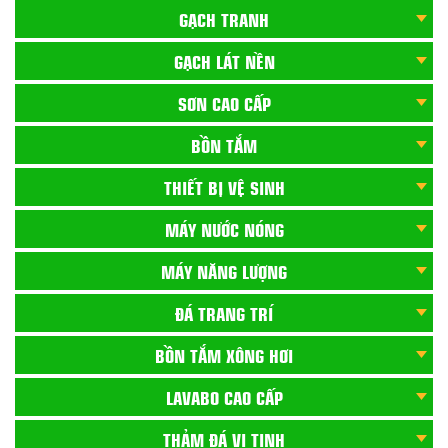
GẠCH TRANH
GẠCH LÁT NỀN
SƠN CAO CẤP
BỒN TẮM
THIẾT BỊ VỆ SINH
MÁY NƯỚC NÓNG
MÁY NĂNG LƯỢNG
ĐÁ TRANG TRÍ
BỒN TẮM XÔNG HƠI
LAVABO CAO CẤP
THẢM ĐÁ VI TINH