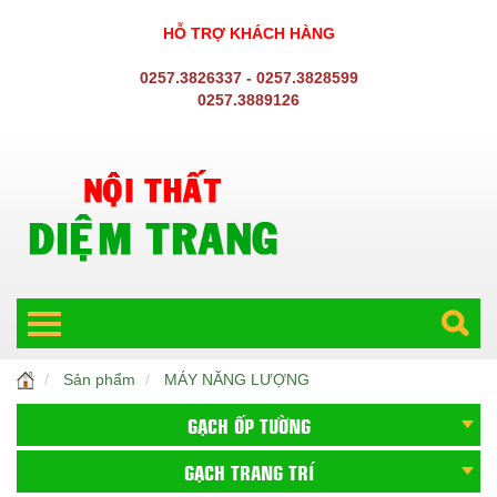
HỖ TRỢ KHÁCH HÀNG
0257.3826337 - 0257.3828599
0257.3889126
Sản phẩm
MÁY NĂNG LƯỢNG
GẠCH ỐP TƯỜNG
GẠCH TRANG TRÍ