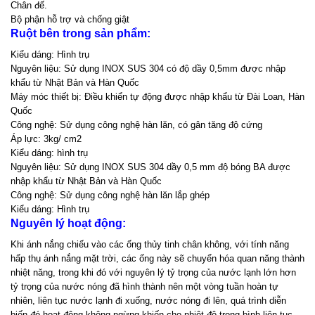
Chân đế.
Bộ phận hỗ trợ và chống giật
Ruột bên trong sản phẩm:
Kiểu dáng: Hình trụ
Nguyên liệu: Sử dụng INOX SUS 304 có độ dầy 0,5mm được nhập
khẩu từ Nhật Bản và Hàn Quốc
Máy móc thiết bị: Điều khiển tự động được nhập khẩu từ Đài Loan, Hàn
Quốc
Công nghệ: Sử dụng công nghệ hàn lăn, có gân tăng độ cứng
Áp lực: 3kg/ cm2
Kiểu dáng: hình trụ
Nguyên liệu: Sử dụng INOX SUS 304 dầy 0,5 mm độ bóng BA được
nhập khẩu từ Nhật Bản và Hàn Quốc
Công nghệ: Sử dụng công nghệ hàn lăn lắp ghép
Kiểu dáng: Hình trụ
Nguyên lý hoạt động:
Khi ánh nắng chiếu vào các ống thủy tinh chân không, với tính năng
hấp thụ ánh nắng mặt trời, các ống này sẽ chuyển hóa quan năng thành
nhiệt năng, trong khi đó với nguyên lý tỷ trọng của nước lạnh lớn hơn
tỷ trọng của nước nóng đã hình thành nên một vòng tuần hoàn tự
nhiên, liên tục nước lạnh đi xuống, nước nóng đi lên, quá trình diễn
biến đó hoạt động không ngừng khiến cho nhiệt độ trong bình liên tục