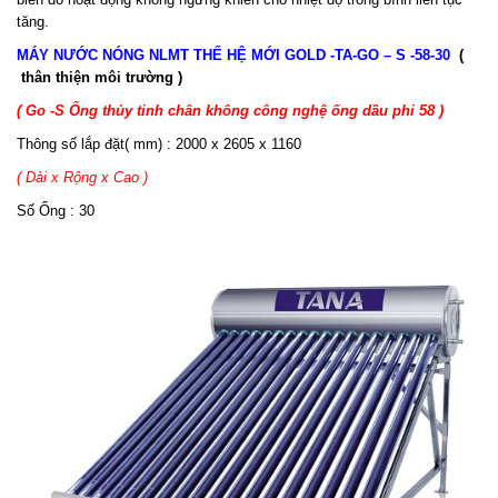
tăng.
MÁY NƯỚC NÓNG NLMT THẾ HỆ MỚI GOLD -TA-GO – S -58-30
(
thân thiện môi trường )
( Go -S Ống thủy tinh chân không công nghệ ống dầu phi 58 )
Thông số lắp đặt( mm) : 2000 x 2605 x 1160
( Dài x Rộng x Cao )
Số Ống : 30