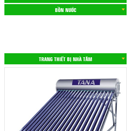
BỒN NƯỚC
CHẬU CHÉN INOX
GẠCH ỐP CẦU THANG
BỒN CẦU
TRANG THIẾT BỊ NHÀ TĂM