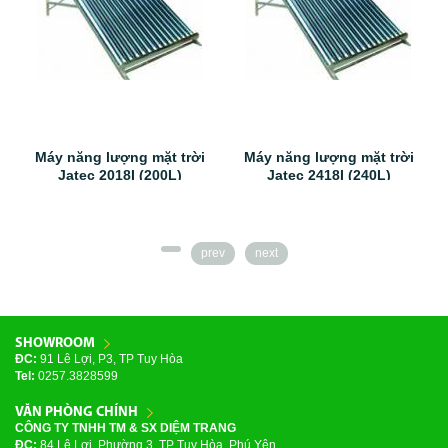
Máy năng lượng mặt trời
Máy năng lượng mặt trời
Jatec 2018I (200L)
Jatec 2418I (240L)
prev
next
SHOWROOM
ĐC:
91 Lê Lợi, P3, TP Tuy Hòa
Tel:
0257.3828599
VĂN PHÒNG CHÍNH
CÔNG TY TNHH TM & SX DIỆM TRANG
ĐC:
84 Lê Lợi, Phường 3, TP Tuy Hòa, Phú Yên